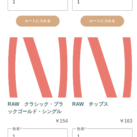
close
カートに追加しました。
カートに入れる
カートに入れる
カートへ進む
お買い物を続ける
RAW クラシック・ブラ
RAW チップス
ックゴールド・シングル
￥154
￥163
数量
数量