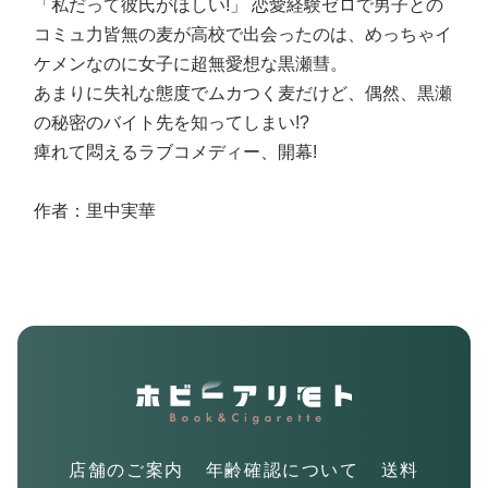
「私だって彼氏がほしい!」 恋愛経験ゼロで男子との
コミュ力皆無の麦が高校で出会ったのは、めっちゃイ
ケメンなのに女子に超無愛想な黒瀬彗。
あまりに失礼な態度でムカつく麦だけど、偶然、黒瀬
の秘密のバイト先を知ってしまい!?
痺れて悶えるラブコメディー、開幕!
作者：里中実華
店舗のご案内
年齢確認について
送料