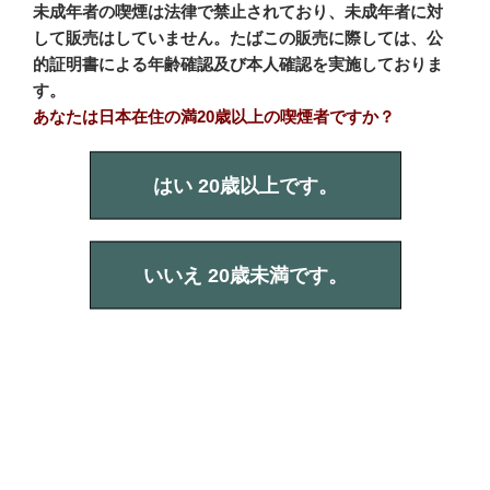
未成年者の喫煙は法律で禁止されており、未成年者に対
して販売はしていません。たばこの販売に際しては、公
的証明書による年齢確認及び本人確認を実施しておりま
す。
あなたは日本在住の満20歳以上の喫煙者ですか？
はい 20歳以上です。
いいえ 20歳未満です。